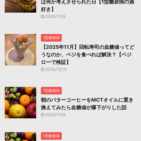
は何か考えさせられた日【1型糖尿病の酒
好き】
2026/1/29
1型糖尿病
【2025年11月】回転寿司の血糖値ってど
うなのか、ベジを食べれば解決？【ベジ
ローで検証】
2025/12/11
1型糖尿病
朝のバターコーヒーをMCTオイルに置き
換えてみたら血糖値が爆下がりした話
2025/12/8
1型糖尿病