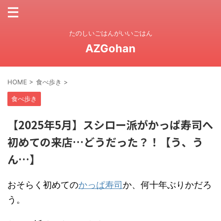
たのしいごはんがいいごはん
AZGohan
HOME
>
食べ歩き
>
食べ歩き
【2025年5月】スシロー派がかっぱ寿司へ
初めての来店…どうだった？！【う、う
ん…】
おそらく初めての
かっぱ寿司
か、何十年ぶりかだろ
う。