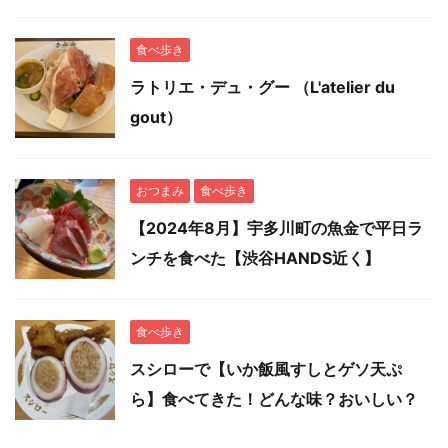
食べ歩き
ラトリエ・デュ・グー （L'atelier du
gout）
おつまみ
食べ歩き
【2024年8月】宇多川町の魚金で平日ラ
ンチを食べた【渋谷HANDS近く】
食べ歩き
スシローで【いか飯風すしとゲソ天ぷ
ら】食べてきた！どんな味？おいしい？