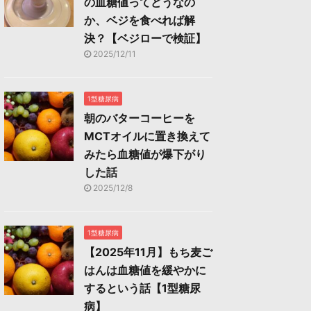
の血糖値ってどうなの
か、ベジを食べれば解
決？【ベジローで検証】
2025/12/11
1型糖尿病
朝のバターコーヒーを
MCTオイルに置き換えて
みたら血糖値が爆下がり
した話
2025/12/8
1型糖尿病
【2025年11月】もち麦ご
はんは血糖値を緩やかに
するという話【1型糖尿
病】