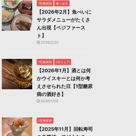
1型糖尿病
食べ歩き
【2026年2月】魚べいに
サラダメニューがたくさ
ん出現【ベジファース
ト】
2026/2/20
1型糖尿病
OKストア
【2026年1月】酒とは何
かウイスキーとは何か考
えさせられた日【1型糖尿
病の酒好き】
2026/1/29
1型糖尿病
【2025年11月】回転寿司