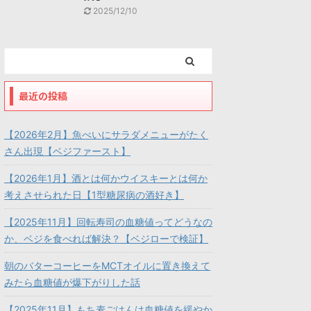
2025/12/10
最近の投稿
【2026年2月】魚べいにサラダメニューがたく
さん出現【ベジファースト】
【2026年1月】酒とは何かウイスキーとは何か
考えさせられた日【1型糖尿病の酒好き】
【2025年11月】回転寿司の血糖値ってどうなの
か、ベジを食べれば解決？【ベジローで検証】
朝のバターコーヒーをMCTオイルに置き換えて
みたら血糖値が爆下がりした話
【2025年11月】もち麦ごはんは血糖値を緩やか